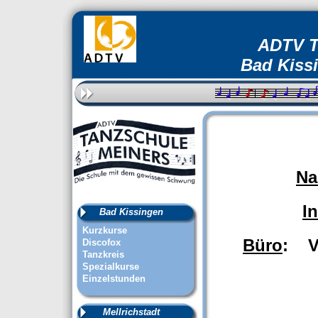
ADTV T
Bad Kissi
N
I
Bad Kissingen
Kurzkurse
Büro
: Vo
Discofox
Tanzkreis
Spezialkurse
Einzelstunden
Mellrichstadt