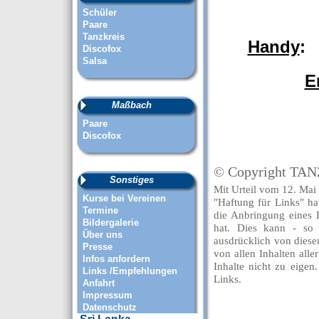
Schüler
Paare
Tanzkreis
Handy
: 
Discofox
Salsa
E
Maßbach
Paare
Discofox
© Copyright TAN
Sonstiges
Mit Urteil vom 12. Mai
Kurse bei Vereinen
"Haftung für Links" h
Termine
die Anbringung eines L
Bildergalerie
hat. Dies kann - so
Über uns
ausdrücklich von diesen
Presse
von allen Inhalten all
Infos anfordern
Inhalte nicht zu eigen
Links /Empfehlungen
Links.
Anfahrt
Impressum
Datenschutz